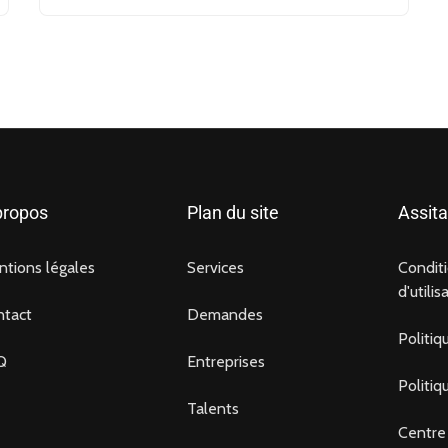
propos
Plan du site
Assit
tions légales
Services
Condit
d'utilis
ntact
Demandes
Politiq
Q
Entreprises
Politiq
Talents
Centre 